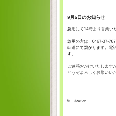
9月5日のお知らせ
急用にて14時より営業い
急用の方は 0467-37-
転送にて繋がります。電
す。
ご迷惑おかけいたします
どうぞよろしくお願いい
カ
お知らせ
テ
ゴ
リ