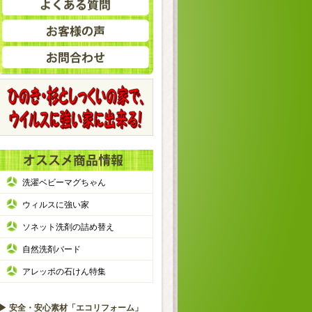
固定ページ
洗濯ベビーマグちゃん
ウィルスに強い家
ソネット洗剤の詰め替え
自然洗剤バード
アレッポの石けん特集
▶ 安全・安心素材「エコリフォーム」