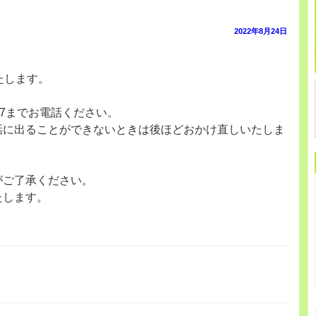
投
2022年8月24日
稿
日:
たします。
7877までお電話ください。
話に出ることができないときは後ほどおかけ直しいたしま
がご了承ください。
たします。